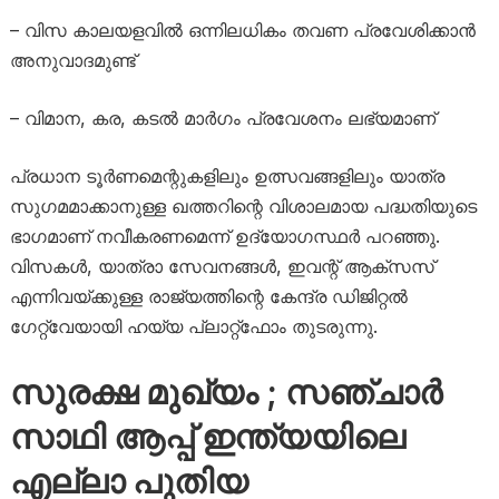
– വിസ കാലയളവിൽ ഒന്നിലധികം തവണ പ്രവേശിക്കാൻ
അനുവാദമുണ്ട്
– വിമാന, കര, കടൽ മാർഗം പ്രവേശനം ലഭ്യമാണ്
പ്രധാന ടൂർണമെന്റുകളിലും ഉത്സവങ്ങളിലും യാത്ര
സുഗമമാക്കാനുള്ള ഖത്തറിന്റെ വിശാലമായ പദ്ധതിയുടെ
ഭാഗമാണ് നവീകരണമെന്ന് ഉദ്യോഗസ്ഥർ പറഞ്ഞു.
വിസകൾ, യാത്രാ സേവനങ്ങൾ, ഇവന്റ് ആക്‌സസ്
എന്നിവയ്‌ക്കുള്ള രാജ്യത്തിന്റെ കേന്ദ്ര ഡിജിറ്റൽ
ഗേറ്റ്‌വേയായി ഹയ്യ പ്ലാറ്റ്‌ഫോം തുടരുന്നു.
സുരക്ഷ മുഖ്യം ; സഞ്ചാര്‍
സാഥി ആപ്പ് ഇന്ത്യയിലെ
എല്ലാ പുതിയ