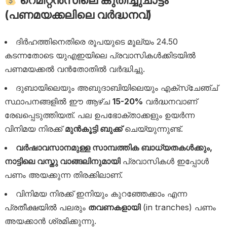
റെമിറ്റൻസിലെ കുതിച്ചുചാട്ടം
(പണമയക്കലിലെ വർദ്ധനവ്)
ദിർഹത്തിനെതിരെ രൂപയുടെ മൂല്യം 24.50
കടന്നതോടെ യുഎഇയിലെ പ്രവാസികൾക്കിടയിൽ
പണമയക്കൽ വൻതോതിൽ വർദ്ധിച്ചു.
ദുബായിലെയും അബുദാബിയിലെയും എക്സ്ചേഞ്ച്
സ്ഥാപനങ്ങളിൽ ഈ ആഴ്ച
15-20%
വർദ്ധനവാണ്
രേഖപ്പെടുത്തിയത്. പല ഉപഭോക്താക്കളും ഉയർന്ന
വിനിമയ നിരക്ക്
മുൻകൂട്ടി ബുക്ക്
ചെയ്യുന്നുണ്ട്.
വർഷാവസാനമുള്ള സാമ്പത്തിക ബാധ്യതകൾക്കും,
നാട്ടിലെ വസ്തു വാങ്ങലിനുമായി
പ്രവാസികൾ ഇപ്പോൾ
പണം അയക്കുന്ന തിരക്കിലാണ്.
വിനിമയ നിരക്ക് ഇനിയും കുറഞ്ഞേക്കാം എന്ന
പ്രതീക്ഷയിൽ പലരും
തവണകളായി
(in tranches) പണം
അയക്കാൻ ശ്രമിക്കുന്നു.