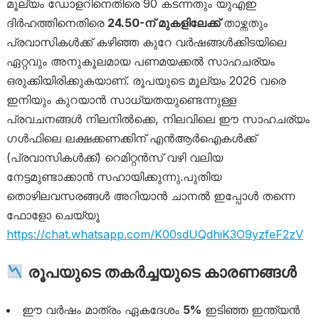
മൂല്യം ഡോളറിനെതിരെ 90 കടന്നതും യുഎഇ
ദിർഹത്തിനെതിരെ
24.50-ന് മുകളിലേക്ക്
താഴ്ന്നതും
പ്രവാസികൾക്ക് കഴിഞ്ഞ കുറേ വർഷങ്ങൾക്കിടയിലെ
ഏറ്റവും അനുകൂലമായ പണമയക്കൽ സാഹചര്യം
ഒരുക്കിയിരിക്കുകയാണ്. രൂപയുടെ മൂല്യം 2026 വരെ
ഇനിയും കുറയാൻ സാധ്യതയുണ്ടെന്നുള്ള
പ്രവചനങ്ങൾ നിലനിൽക്കെ, നിലവിലെ ഈ സാഹചര്യം
ഗൾഫിലെ ലക്ഷക്കണക്കിന് എൻആർഐകൾക്ക്
(പ്രവാസികൾക്ക്) റെമിറ്റൻസ് വഴി വലിയ
നേട്ടമുണ്ടാക്കാൻ സഹായിക്കുന്നു.പുതിയ
തൊഴിലവസരങ്ങൾ അറിയാൻ ചാനൽ ഇപ്പോൾ തന്നെ
ഫോളോ ചെയ്യൂ
https://chat.whatsapp.com/K00sdUQdhiK3O9yzfeF2zV
രൂപയുടെ തകർച്ചയുടെ കാരണങ്ങൾ
ഈ വർഷം മാത്രം ഏകദേശം
5%
ഇടിഞ്ഞ ഇന്ത്യൻ