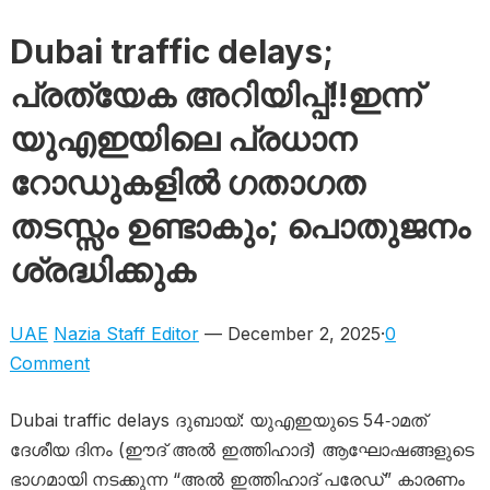
Dubai traffic delays;
പ്രത്യേക അറിയിപ്പ്!!ഇന്ന്
യുഎഇയിലെ പ്രധാന
റോഡുകളിൽ ഗതാഗത
തടസ്സം ഉണ്ടാകും; പൊതുജനം
ശ്രദ്ധിക്കുക
UAE
Nazia Staff Editor
— December 2, 2025·
0
Comment
Dubai traffic delays ദുബായ്: യുഎഇയുടെ 54-ാമത്
ദേശീയ ദിനം (ഈദ് അൽ ഇത്തിഹാദ്) ആഘോഷങ്ങളുടെ
ഭാഗമായി നടക്കുന്ന “അൽ ഇത്തിഹാദ് പരേഡ്” കാരണം