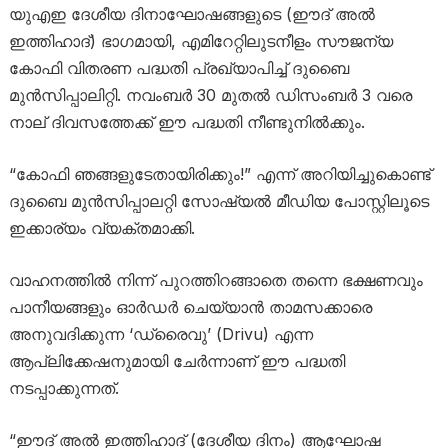
യുഎഇ ദേശീയ ദിനാഘോഷങ്ങളുടെ (ഈദ് അൽ
ഇത്തിഹാദ്) ഭാഗമായി, എമിറേറ്റിലുടനീളം സൗജന്യ
കോഫി വിതരണ പദ്ധതി പ്രഖ്യാപിച്ച് ദുബൈ
മുൻസിപ്പാലിറ്റി. നവംബർ 30 മുതൽ ഡിസംബർ 3 വരെ
നാല് ദിവസത്തേക്ക് ഈ പദ്ധതി നീണ്ടുനിൽക്കും.
“കോഫി ഞങ്ങളുടേതായിരിക്കും!” എന്ന് അറിയിച്ചുകൊണ്ട്
ദുബൈ മുൻസിപ്പാലറ്റി സോഷ്യൽ മീഡിയ പോസ്റ്റിലൂടെ
ഇക്കാര്യം വ്യക്തമാക്കി.
വാഹനത്തിൽ നിന്ന് പുറത്തിറങ്ങാതെ തന്നെ ഭക്ഷണവും
പാനീയങ്ങളും ഓർഡർ ചെയ്യാൻ താമസക്കാരെ
അനുവദിക്കുന്ന ‘ഡ്രൈവു’ (Drivu) എന്ന
ആപ്ലിക്കേഷനുമായി ചേർന്നാണ് ഈ പദ്ധതി
നടപ്പാക്കുന്നത്.
“ഈദ് അൽ ഇത്തിഹാദ് (ദേശീയ ദിനം) ആഘോഷ