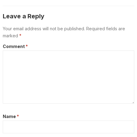
ഈടാക്കാൻ സാധ്യതയുണ്ടോ ?
വ്യക്തത വരുത്തിപെയ്മെന്റ്
കൗൺസിൽ ഓഫ് ഇന്ത്യ
Leave a Reply
Your email address will not be published.
Required fields are
marked
*
Comment
*
Name
*