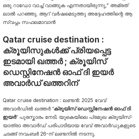
ഒരു റാഡോ വാച്ച് വാങ്ങുക എന്നതായിരുന്നു,” അമ്രത്
ലാൽ പറഞ്ഞു. ആറ് വർഷമെടുത്തു അദ്ദേഹത്തിന്റെ ആ
സ്വപ്നം സഫലമാവാൻ
Qatar cruise destination :
ക്രൂയിസുകൾക്ക് പ്രിയപ്പെട്ട
ഇടമായി ഖത്തർ ; ക്രൂയിസ്
ഡെസ്റ്റിനേഷൻ ഓഫ് ദി ഇയർ
അവാർഡ് ഖത്തറിന്
Qatar cruise destination : ലണ്ടൻ: 2025 വേവ്
അവാർഡിൽ ഖത്തർ
‘ക്രൂയിസ് ഡെസ്റ്റിനേഷൻ ഓഫ് ദി
ഇയർ’
പുരസ്കാരം നേടി. യുകെയിലെ പ്രമുഖ ക്രൂയിസ്-
യാത്രാ അവാർഡ് പരിപാടിയായ വേവ് അവാർഡുകളുടെ
ചടങ്ങ് നവംബർ 26-ന് ലണ്ടനിൽ നടന്നു.