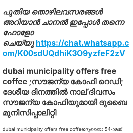
പുതിയ തൊഴിലവസരങ്ങൾ
അറിയാൻ ചാനൽ ഇപ്പോൾ തന്നെ
ഫോളോ
ചെയ്യൂ
https://chat.whatsapp.c
om/K00sdUQdhiK3O9yzfeF2zV
dubai municipality offers free
coffee ;സൗജന്യ കോഫി റെഡി;
ദേശീയ ദിനത്തിൽ നാല് ദിവസം
സൗജന്യ കോഫിയുമായി ദുബൈ
മുനിസിപ്പാലിറ്റി
dubai municipality offers free coffee:ദുബൈ: 54-ാമത്