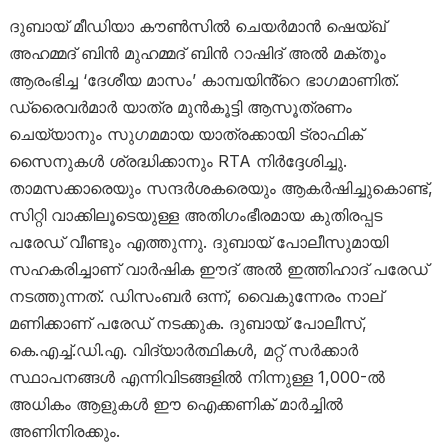
ദുബായ് മീഡിയാ കൗൺസിൽ ചെയർമാൻ ഷെയ്ഖ്
അഹമ്മദ് ബിൻ മുഹമ്മദ് ബിൻ റാഷിദ് അൽ മക്തൂം
ആരംഭിച്ച ‘ദേശീയ മാസം’ കാമ്പയിൻ്റെ ഭാഗമാണിത്.
ഡ്രൈവർമാർ യാത്ര മുൻകൂട്ടി ആസൂത്രണം
ചെയ്യാനും സുഗമമായ യാത്രക്കായി ട്രാഫിക്
സൈനുകൾ ശ്രദ്ധിക്കാനും RTA നിർദ്ദേശിച്ചു.
താമസക്കാരെയും സന്ദർശകരെയും ആകർഷിച്ചുകൊണ്ട്,
സിറ്റി വാക്കിലൂടെയുള്ള അതിഗംഭീരമായ കുതിരപ്പട
പരേഡ് വീണ്ടും എത്തുന്നു. ദുബായ് പോലീസുമായി
സഹകരിച്ചാണ് വാർഷിക ഈദ് അൽ ഇത്തിഹാദ് പരേഡ്
നടത്തുന്നത്. ഡിസംബർ ഒന്ന്, വൈകുന്നേരം നാല്
മണിക്കാണ് പരേഡ് നടക്കുക. ദുബായ് പോലീസ്,
കെ.എച്ച്.ഡി.എ. വിദ്യാർത്ഥികൾ, മറ്റ് സർക്കാർ
സ്ഥാപനങ്ങൾ എന്നിവിടങ്ങളിൽ നിന്നുള്ള 1,000-ൽ
അധികം ആളുകൾ ഈ ഐക്കണിക് മാർച്ചിൽ
അണിനിരക്കും.