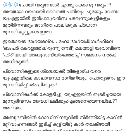
പോയി വരുമ്പോൾ എന്തു കൊണ്ടു വരും !!!
അയ്യോ ദയവായി വൈറൽ പനിയും ചുമയും വേണ്ട:
യുഎഇയിൽ ഇൻഫ്ലുവൻസ പടരുന്നു;കുട്ടികളും
മുതിർന്നവരും ജാഗ്രത പാലിക്കുക പ്രധാന
മുന്നറിയുപ്പുകൾ ഇതാ
ഇതൊക്കെ ഭാഗ്യമല്ല… മഹാ ഭാഗ്യം!!!ഗൾഫിലെ
‘ബംപർ കേരളത്തിലിരുന്നു നേടി’; മലയാളി യുവാവിനെ
‘ഫ്രീ’യായി അബുദാബിയിലെത്തിച്ച് സമ്മാനം നൽകി
അധികൃതർ
പ്രവാസികളുടെ ശ്രദ്ധയ്ക്ക്: തിങ്കളാഴ്ച വരെ
യുഎഇയിലെ കാലാവസ്ഥ മാറിമറിയും, പൊതുജനം ഈ
മുന്നറിയിപ്പ് ശ്രദ്ധിക്കുക!!
പ്രവാസികൾക്ക് കോളടിച്ചു: യുഎഇയിൽ തുടർച്ചയായ
മൂന്നുദിവസം അവധി ലഭിക്കും:എങ്ങനെയെന്നല്ലേ??
അറിയാം
അബുദബിയിൽ റോഡിന് നടുവിൽ നിർത്തിയിട്ട കാറിൽ
മറ്റ് വാഹനങ്ങൾ ഇടിച്ച് കൂട്ടിയിടി; കാർ തലകീഴായി
മറിഞ്ഞു, ഡ്രൈവർമാർക്ക് മുന്നറിയിപ്പുമായി പൊലിസ്