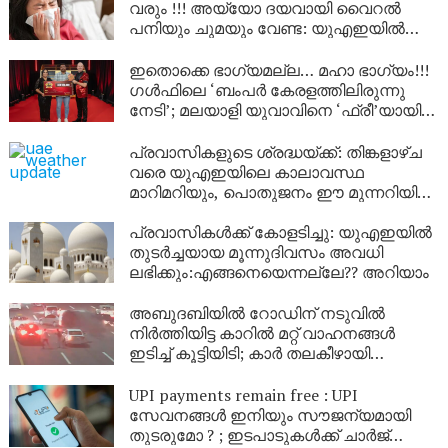
വരും !!! അയ്യോ ദയവായി വൈറൽ
പനിയും ചുമയും വേണ്ട: യുഎഇയിൽ
ഇൻഫ്ലുവൻസ പടരുന്നു;കുട്ടികളും
മുതിർന്നവരും ജാഗ്രത പാലിക്കുക
ഇതൊക്കെ ഭാഗ്യമല്ല… മഹാ ഭാഗ്യം!!!
പ്രധാന മുന്നറിയുപ്പുകൾ ഇതാ
ഗൾഫിലെ ‘ബംപർ കേരളത്തിലിരുന്നു
നേടി’; മലയാളി യുവാവിനെ ‘ഫ്രീ’യായി
അബുദാബിയിലെത്തിച്ച് സമ്മാനം നൽകി
അധികൃതർ
പ്രവാസികളുടെ ശ്രദ്ധയ്ക്ക്: തിങ്കളാഴ്ച
വരെ യുഎഇയിലെ കാലാവസ്ഥ
മാറിമറിയും, പൊതുജനം ഈ മുന്നറിയിപ്പ്
ശ്രദ്ധിക്കുക!!
പ്രവാസികൾക്ക് കോളടിച്ചു: യുഎഇയിൽ
തുടർച്ചയായ മൂന്നുദിവസം അവധി
ലഭിക്കും:എങ്ങനെയെന്നല്ലേ?? അറിയാം
അബുദബിയിൽ റോഡിന് നടുവിൽ
നിർത്തിയിട്ട കാറിൽ മറ്റ് വാഹനങ്ങൾ
ഇടിച്ച് കൂട്ടിയിടി; കാർ തലകീഴായി
മറിഞ്ഞു, ഡ്രൈവർമാർക്ക്
മുന്നറിയിപ്പുമായി പൊലിസ്
UPI payments remain free : UPI
സേവനങ്ങൾ ഇനിയും സൗജന്യമായി
തുടരുമോ ? ; ഇടപാടുകൾക്ക് ചാർജ്