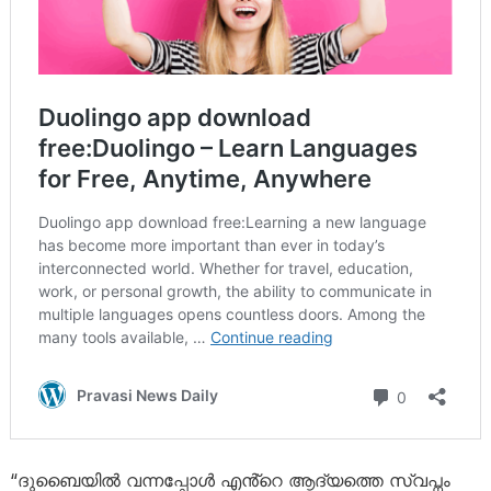
“ദുബൈയിൽ വന്നപ്പോൾ എൻ്റെ ആദ്യത്തെ സ്വപ്നം