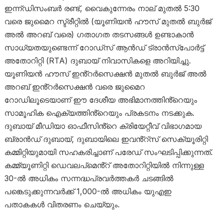
ഇന്ന്ഡിസംബർ രണ്ട്, വൈകുന്നേരം നാല് മുതൽ 5:30
വരെ ജുമൈറ സ്ട്രീറ്റിൽ (യൂണിയൻ ഹൗസ് മുതൽ ബുർജ്
അൽ അറബ് വരെ) ഗതാഗത തടസങ്ങൾ ഉണ്ടാകാൻ
സാധ്യതയുണ്ടെന്ന് റോഡ്‌സ് ആൻഡ് ട്രാൻസ്‌പോർട്ട്
അതോറിറ്റി (RTA) ദുബായ് നിവാസികളെ അറിയിച്ചു.
യൂണിയൻ ഹൗസ് ഇൻ്റർസെക്ഷൻ മുതൽ ബുർജ് അൽ
അറബ് ഇൻ്റർസെക്ഷൻ വരെ ജുമൈറ
റോഡിലൂടെയാണ് ഈ ദേശീയ അഭിമാനത്തിൻ്റെയും
സാമൂഹിക ഐക്യത്തിൻ്റെയും പ്രകടനം നടക്കുക.
ദുബായ് മീഡിയാ ഓഫീസിൻ്റെ ക്രിയേറ്റീവ് വിഭാഗമായ
ബ്രാൻഡ് ദുബായ്, ദുബായിലെ ഇവൻ്റ്സ് സെക്യൂരിറ്റി
കമ്മിറ്റിയുമായി സഹകരിച്ചാണ് പരേഡ് സംഘടിപ്പിക്കുന്നത്.
കമ്മ്യൂണിറ്റി ഡെവലപ്‌മെൻ്റ് അതോറിറ്റിയിൽ നിന്നുള്ള
30-ൽ അധികം സന്നദ്ധപ്രവർത്തകർ ചടങ്ങിൽ
പങ്കെടുക്കുന്നവർക്ക് 1,000-ൽ അധികം യുഎഇ
പതാകകൾ വിതരണം ചെയ്യും.