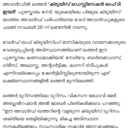
അവാർഡിൽ ഖത്തർ
‘ക്രൂയിസ് ഡെസ്റ്റിനേഷൻ ഓഫ് ദി
ഇയർ’
പുരസ്കാരം നേടി. യുകെയിലെ പ്രമുഖ ക്രൂയിസ്-
യാത്രാ അവാർഡ് പരിപാടിയായ വേവ് അവാർഡുകളുടെ
ചടങ്ങ് നവംബർ 26-ന് ലണ്ടനിൽ നടന്നു.
വേൾഡ് ഓഫ് ക്രൂയിസിംഗ് മാസികയുടെ വായനക്കാരുടെ
വോട്ടെടുപ്പിന്റെ അടിസ്ഥാനത്തിലാണ് ഖത്തർ ഈ
പുരസ്കാരം കരസ്ഥമാക്കിയത്. നോർവേ, ബാർബഡോസ്,
ഗ്രീസ്, അലാസ്ക, അന്റാർട്ടിക്ക, കാനറി ദ്വീപുകൾ
എന്നിവയ്‌ക്കൊപ്പം ഷോർട്ട്‌ലിസ്റ്റിലുണ്ടായിരുന്ന ഏഴ്
ലക്ഷ്യസ്ഥാനങ്ങളിൽ ഖത്തർ മുന്നിലെത്തി.
ഖത്തർ ടൂറിസത്തിലെ ടൂറിസം വികസന മേധാവി ഒമർ
അബ്ദുൽറഹ്മാൻ അൽ ജാബർ പ്രതികരിക്കവെ പറഞ്ഞു:
“ഈ അവാർഡ് ഖത്തറിന്റെ വളരുന്ന ക്രൂയിസ് ടൂറിസം
ശക്തിയെ തെളിയിക്കുന്നു. മികച്ച അടിസ്ഥാന
സൗകര്യങ്ങളും സാംസ്കാരിക-സമുദ്ര അനുഭവങ്ങളും