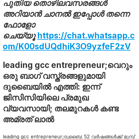
പുതിയ തൊഴിലവസരങ്ങൾ
അറിയാൻ ചാനൽ ഇപ്പോൾ തന്നെ
ഫോളോ
ചെയ്യൂ
https://chat.whatsapp.c
om/K00sdUQdhiK3O9yzfeF2zV
leading gcc entrepreneur;വെറും
ഒരു ബാഗ് വസ്ത്രങ്ങളുമായി
ദുബൈയിൽ എത്തി: ഇന്ന്
ജിസിസിയിലെ പ്രമുഖ
വ്യവസായി; തലമുറകൾ കണ്ട
അമ്രത് ലാൽ
leading gcc entrepreneur;ദുബൈ: 52 വർഷങ്ങൾക്ക് മുമ്പ്