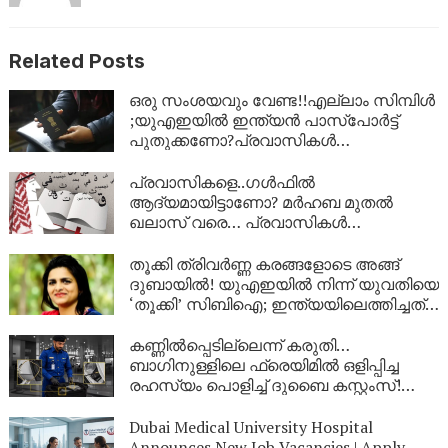
Related Posts
ഒരു സംശയവും വേണ്ട!!എല്ലാം സിമ്പിൾ
;യുഎഇയിൽ ഇന്ത്യൻ പാസ്‌പോർട്ട്
പുതുക്കണോ?പ്രവാസികൾ
അറിയേണ്ടതെല്ലാം ഒറ്റ ക്ലിക്കിൽ
ഇവിടെയുണ്ട്
പ്രവാസികളെ..ഗള്‍ഫില്‍
ആദ്യമായിട്ടാണോ? മര്‍ഹബ മുതല്‍
ഖലാസ് വരെ… പ്രവാസികള്‍
നിര്‍ബന്ധമായും അറിഞ്ഞിരിക്കേണ്ട
അറബി പ്രയോഗങ്ങള്‍ |
തൂക്കി ത്രിവർണ്ണ കരങ്ങളോടെ അങ്ങ്
ദുബായിൽ! യുഎഇയിൽ നിന്ന് യുവതിയെ
‘തൂക്കി’ സിബിഐ; ഇന്ത്യയിലെത്തിച്ചത്
ഇന്റർപോളിന്റെ സഹായത്തോടെ,
നിർണായക നീക്കം
കണ്ണിൽപ്പെടില്ലെന്ന് കരുതി…
ബാഗിനുള്ളിലെ ഫ്രെയിമിൽ ഒളിപ്പിച്ച
രഹസ്യം പൊളിച്ച് ദുബൈ കസ്റ്റംസ്!
ദുബൈ എയർപോർട്ടിൽ വൻ
സ്വർണവേട്ട
Dubai Medical University Hospital
Announces New Job Vacancies | Apply