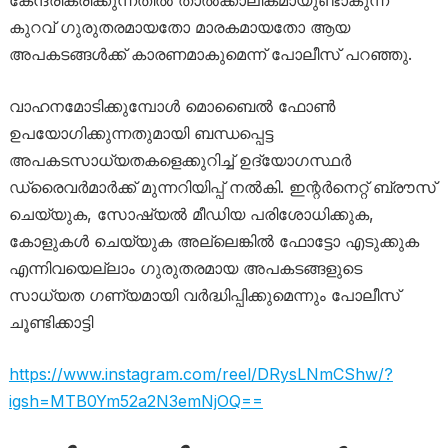
കേന്ദ്രീകരിക്കുന്നതിൽ താൽക്കാലികമായുണ്ടാകുന്ന
കുറവ് ഗുരുതരമായതോ മാരകമായതോ ആയ
അപകടങ്ങൾക്ക് കാരണമാകുമെന്ന് പോലീസ് പറഞ്ഞു.
വാഹനമോടിക്കുമ്പോൾ മൊബൈൽ ഫോൺ
ഉപയോഗിക്കുന്നതുമായി ബന്ധപ്പെട്ട
അപകടസാധ്യതകളെക്കുറിച്ച് ഉദ്യോഗസ്ഥർ
ഡ്രൈവർമാർക്ക് മുന്നറിയിപ്പ് നൽകി. ഇന്റർനെറ്റ് ബ്രൗസ്
ചെയ്യുക, സോഷ്യൽ മീഡിയ പരിശോധിക്കുക,
കോളുകൾ ചെയ്യുക അല്ലെങ്കിൽ ഫോട്ടോ എടുക്കുക
എന്നിവയെല്ലാം ഗുരുതരമായ അപകടങ്ങളുടെ
സാധ്യത ഗണ്യമായി വർദ്ധിപ്പിക്കുമെന്നും പോലീസ്
ചൂണ്ടിക്കാട്ടി
https://www.instagram.com/reel/DRysLNmCShw/?
igsh=MTB0Ym52a2N3emNjOQ==