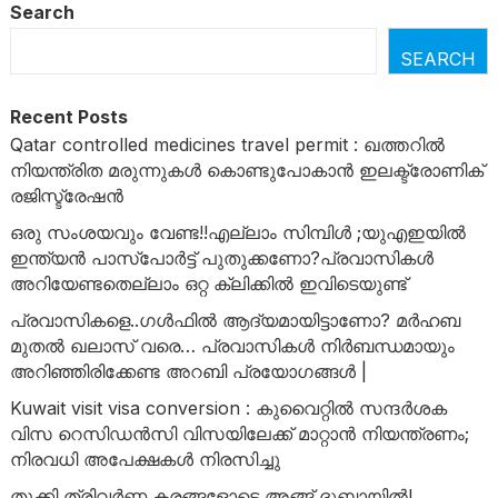
Search
SEARCH
Recent Posts
Qatar controlled medicines travel permit : ഖത്തറിൽ
നിയന്ത്രിത മരുന്നുകൾ കൊണ്ടുപോകാൻ ഇലക്ട്രോണിക്
രജിസ്ട്രേഷൻ
ഒരു സംശയവും വേണ്ട!!എല്ലാം സിമ്പിൾ ;യുഎഇയിൽ
ഇന്ത്യൻ പാസ്‌പോർട്ട് പുതുക്കണോ?പ്രവാസികൾ
അറിയേണ്ടതെല്ലാം ഒറ്റ ക്ലിക്കിൽ ഇവിടെയുണ്ട്
പ്രവാസികളെ..ഗള്‍ഫില്‍ ആദ്യമായിട്ടാണോ? മര്‍ഹബ
മുതല്‍ ഖലാസ് വരെ… പ്രവാസികള്‍ നിര്‍ബന്ധമായും
അറിഞ്ഞിരിക്കേണ്ട അറബി പ്രയോഗങ്ങള്‍ |
Kuwait visit visa conversion : കുവൈറ്റിൽ സന്ദർശക
വിസ റെസിഡൻസി വിസയിലേക്ക് മാറ്റാൻ നിയന്ത്രണം;
നിരവധി അപേക്ഷകൾ നിരസിച്ചു
തൂക്കി ത്രിവർണ്ണ കരങ്ങളോടെ അങ്ങ് ദുബായിൽ!