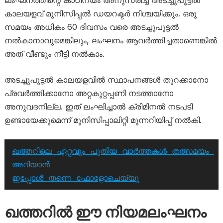
ലംഘനത്തിന്റെ കാഠിന്യം അനുസരിച്ച് അടച്ചുപൂട്ടൽ
കാലയളവ് മുനിസിപ്പൽ ഡയറക്ടർ നിശ്ചയിക്കും. ഒരു
സമയം അധികം 60 ദിവസം വരെ അടച്ചുപൂട്ടൽ
നൽകാനാവുമെങ്കിലും, ലംഘനം ആവർത്തിച്ചതാണെങ്കിൽ
അത് വീണ്ടും നീട്ടി നൽകാം.
അടച്ചുപൂട്ടൽ കാലയളവിൽ സ്ഥാപനങ്ങൾ തുറക്കാനോ
പ്രവർത്തിക്കാനോ അറ്റകുറ്റപ്പണി നടത്താനോ
അനുവദനില്ല. ഇത് ലംഘിച്ചാൽ ക്രിമിനൽ നടപടി
ഉണ്ടായേക്കുമെന്ന് മുനിസിപ്പാലിറ്റി മുന്നറിയിപ്പ് നൽകി.
ഖത്തറിലെ ഏറ്റവും പുതിയ വാർത്തകൾ തത്സമയം 
അറിയാൻ
ഇപ്പോൾ തന്നെ ഫോളോചെയ്യു
ഖത്തറിൽ ഈ നിയമലംഘനം