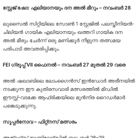
സ്റ്റേജ് ഷോ: എലിയാനയും ദന അൽ മീറും – നവംബർ 28
ലുസൈൽ സിറ്റിയിലെ സോൺ 1 സ്റ്റേജിൽ പലസ്തീനിയൻ-
ചിലിയൻ ഗായിക എലിയാനയും ഖത്തറി ഗായിക ദന
അൽ മീരും ചേർന്ന് ഒരു മണിക്കൂർ നീളുന്ന തത്സമയ
പരിപാടി അവതരിപ്പിക്കും.
FEI ഗ്രൂപ്പ് VII ഫൈനൽ – നവംബർ 27 മുതൽ 29 വരെ
അൽ ഷഖാബിലെ ലോംഗൈൻസ് ഇൻഡോർ അരീനയിൽ
നടക്കുന്ന ഈ കുതിരസവാരി മത്സരത്തിൽ മിഡിൽ
ഈസ്റ്റ്–വടക്കേ ആഫ്രിക്കയിലെ മുൻനിര റൈഡർമാർ
പങ്കെടുക്കുന്നു.
സൂപ്പർനോവ – ഫിറ്റ്‌നസ് മത്സരം
അത്ലറ്റ്സ് യൂണിവേഴ്‌സിൽ നവംബർ 28–29