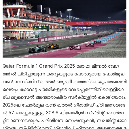
Qatar Formula 1 Grand Prix 2025 ദോ​ഹ: മി​ന്ന​ൽ വേ​ഗ​
ത്തി​ൽ ചീ​റി​പ്പാ​യു​ന്ന കാ​റു​ക​ളു​ടെ പോ​രാ​ട്ട​മാ​യ ഫോ​ർ​മു​ല
വ​ൺ റേ​സി​ങ്ങി​ന്​ ഖ​ത്ത​ർ ഒ​രു​ങ്ങി. ഖ​ത്ത​റി​ലെ​യും മേ​ഖ​ല​യി​
ലെ​യും ​കാ​റോ​ട്ട ​പ്രേ​മി​ക​ളു​ടെ വേ​ഗ​പ്പൂ​ര​ത്തി​ന്​ വെ​ള്ളി​യാ​
ഴ്ച ലു​സൈ​ൽ അ​ന്താ​രാ​ഷ്​​ട്ര സ​ർ​ക്യൂ​ട്ടി​ൽ കൊ​ടി​യേ​റും.
2025ലെ ​ഫോ​ർ​മു​ല വ​ൺ ഖ​ത്ത​ർ ഗ്രാ​ൻ​ഡ് പ്രീ ​മ​ത്സ​ര​ങ്ങ​
ൾ 57 ലാ​പ്പു​ക​ളു​ള്ള, 308.6 കി​ലോ​മീ​റ്റ​ർ സ്പ്രി​ന്റ് ഫോ​ർ​മാ​
റ്റി​ലാ​ണ് ന​ട​ക്കു​ക. പ​രി​ശീ​ല​ന സെ​ഷ​നു​ക​ൾ, സ്പ്രി​ന്റ് യോ​
ഗ്യ​ത, സ്പ്രി​ന്റ് റേ​സ്, ഗ്രാ​ൻ​ഡ് ഫി​നാ​ലെ അ​ട​ക്ക​മു​ള്ള മ​