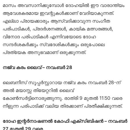
മാസം അവസാനിക്കുമ്പോൾ ദോഹയിൽ ഈ വാരാന്ത്യം
ആവേശകരമായ ഇവന്റുകൾക്കാണ് വേദിയാകുന്നത്.
എല്ലാ പ്രായക്കാരും ആസ്വദിക്കാവുന്ന സംഗീത
പരിപാടികൾ, പ്രദർശനങ്ങൾ, കായിക മത്സരങ്ങൾ,
വിനോദ പരിപാടികൾ എന്നിവയോടെ ദോഹ
സന്ദർശകർക്കും സ്വദേശികൾക്കും ഒരുപോലെ
പ്രത്യേക അനുഭവമാണ് ഒരുക്കുന്നത്.
നജ്‌വ കരം ലൈവ് – നവംബർ 28
ലെബനീസ് സൂപ്പർസ്റ്റാറായ നജ്‌വ കരം നവംബർ 28-ന്
അൽ മയാസ്സ തിയേറ്ററിൽ ലൈവ്
കോൺസർട്ടിനൊരുങ്ങുന്നു. രാത്രി 9 മുതൽ 11:50 വരെ
നീളുന്ന പരിപാടിക്ക് വലിയ തിരക്കാണ് പ്രതീക്ഷിക്കുന്നത്.
ദോഹ ഇന്റർനാഷണൽ കോഫി എക്സിബിഷൻ – നവംബർ
27 മുതൽ 29 വരെ