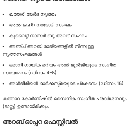
ഖത്തരി അർദ നൃത്തം
അൽ-ജഹ്റ നാടോടി സംഘം
കുവൈറ്റ് നാസർ ബു അവദ് സംഘം
അഞ്ച് അറബ് രാജ്യങ്ങളിൽ നിന്നുള്ള
നൃത്തസംഘങ്ങൾ
ഒമാനി ഗായിക മറിയം അൽ-മുൻജിയുടെ സംഗീത
സായാഹ്നം (ഡിസം 4–8)
അൾജീരിയൻ ഓർക്കസ്ട്രയുടെ പ്രകടനം (ഡിസം 18)
കത്താറ കോർണിഷിൽ സൈനിക സംഗീത പ്രദർശനവും
(ടാറ്റൂ) ഉണ്ടായിരിക്കും.
അറബ് ഓപ്പറ ഫെസ്റ്റിവൽ