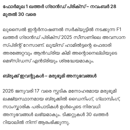
ഫോർമുല 1 ഖത്തർ ഗ്രാൻഡ് പ്രിക്സ് – നവംബർ 28
മുതൽ 30 വരെ
ലുസൈൽ ഇന്റർനാഷണൽ സർക്യൂട്ടിൽ നടക്കുന്ന F1
ഖത്തർ ഗ്രാൻഡ് പ്രിക്സ് 2025 സീസണിലെ അവസാന
സ്പ്രിന്റ് റേസാണ്. ലൂയിസ് ഹാമിൽട്ടന്റെ ഫെരാരി
അരങ്ങേറ്റവും ആൻഡ്രിയ കിമി അന്റൊനെല്ലിയുടെ
മെഴ്‌സിഡസ് എൻട്രിയും ശ്രദ്ധേയമാകും.
ബ്രൂക്ക് ഇവന്റുകൾ – മരുഭൂമി അനുഭവങ്ങൾ
2026 ജനുവരി 17 വരെ സ്ഫടിക മനോഹരമായ മരുഭൂമി
ലക്ഷ്യസ്ഥാനമായ ബ്രൂക്കിൽ ഡൈനിംഗ്, ഗ്ലാമ്പിംഗ്,
സാംസ്കാരിക പരിപാടികൾ ഉൾപ്പെടെ നിരവധി
അനുഭവങ്ങൾ ലഭ്യമാകും. ടിക്കറ്റുകൾ 30 ഖത്തർ
റിയാലിൽ നിന്ന് ആരംഭിക്കുന്നു.