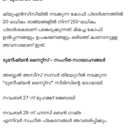
ക്യുഎൻസിസിയിൽ നടക്കുന്ന കോഫി പ്രദർശനത്തിൽ
20-ലധികം രാജ്യങ്ങളിൽ നിന്ന് 250-ലധികം
പ്രദർശകരാണ് പങ്കെടുക്കുന്നത്. മികച്ച കോഫി
ഉൽപ്പന്നങ്ങളും ഉപകരണങ്ങളും ഒരിടത്ത് കാണാനുള്ള
അവസരമാണ് ഇത്.
ടുണീഷ്യൻ നൈറ്റ്സ് – സംഗീത സായാഹ്നങ്ങൾ
അബ്ദുൽ അസീസ് നാസർ തിയേറ്ററിൽ നടക്കുന്ന
“ടുണീഷ്യൻ നൈറ്റ്സ്” സീരിസിന്റെ ഭാഗമായി:
നവംബർ 27-ന് മുഹമ്മദ് ജെബാലി
നവംബർ 28-ന് ഫൗസി ബെൻ ഗാമ്ര
എന്നിവർ സംഗീത പ്രകടനങ്ങൾ അവതരിപ്പിക്കും.