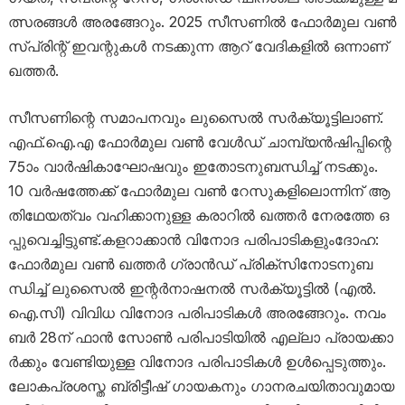
ത്സ​ര​ങ്ങ​ൾ അ​ര​ങ്ങേ​റും. 2025 സീ​​സ​​ണി​​ൽ ഫോ​​ർ​​മു​​ല വ​​ൺ
സ്പ്രി​ന്റ് ഇ​​വ​​ന്റു​​ക​​ൾ ന​​ട​​ക്കു​​ന്ന ആ​​റ് വേ​​ദി​​ക​​ളി​ൽ ഒ​ന്നാ​ണ്
ഖ​ത്ത​ർ.
സീ​​സ​​ണി​​ന്റെ സ​​മാ​​പ​​ന​വും ലു​​സൈ​ൽ സ​ർ​ക്യൂ​ട്ടി​ലാ​ണ്.
എ​​ഫ്.​​ഐ.​എ ഫോ​​ർ​​മു​​ല വ​ൺ വേ​​ൾ​​ഡ് ചാ​​മ്പ്യ​​ൻ​​ഷി​​പ്പി​​ന്റെ
75ാം വാ​​ർ​​ഷി​​കാ​ഘോ​​ഷ​​വും ഇ​​തോ​​ട​​നു​​ബ​​ന്ധി​​ച്ച് ന​​ട​ക്കും.
10 വ​​ർ​​ഷ​​ത്തേ​​ക്ക് ഫോ​​ർ​​മു​​ല വ​​ൺ റേ​​സു​​ക​​ളി​​ലൊ​​ന്നി​​ന് ആ​​
തി​​ഥേ​​യ​​ത്വം വ​​ഹി​​ക്കാ​​നു​​ള്ള ക​​രാ​റി​ൽ ഖ​​ത്ത​​ർ നേ​​ര​ത്തേ ഒ​​
പ്പു​​വെ​​ച്ചി​​ട്ടു​ണ്ട്.ക​ള​റാ​ക്കാ​ൻ വി​നോ​ദ പ​രി​പാ​ടി​ക​ളുംദോ​ഹ:
ഫോ​ർ​മു​ല വ​ൺ ഖ​ത്ത​ർ ഗ്രാ​ൻ​ഡ് പ്രി​ക്സി​നോ​ട​നു​ബ​
ന്ധി​ച്ച് ലു​സൈ​ൽ ഇ​ന്റ​ർ​നാ​ഷ​ന​ൽ സ​ർ​ക്യൂ​ട്ടി​ൽ (എ​ൽ.​
ഐ.​സി) വി​വി​ധ വി​നോ​ദ പ​രി​പാ​ടി​ക​ൾ അ​ര​ങ്ങേ​റും. ന​വം​
ബ​ർ 28ന് ​ഫാ​ൻ സോ​ൺ പ​രി​പാ​ടി​യി​ൽ എ​ല്ലാ പ്രാ​യ​ക്കാ​
ർ​ക്കും വേ​ണ്ടി​യു​ള്ള വി​നോ​ദ പ​രി​പാ​ടി​ക​ൾ ഉ​ൾ​പ്പെ​ടു​ത്തും.
ലോ​ക​പ്ര​ശ​സ്ത ബ്രി​ട്ടീ​ഷ് ഗാ​യ​ക​നും ഗാ​ന​ര​ച​യി​താ​വു​മാ​യ