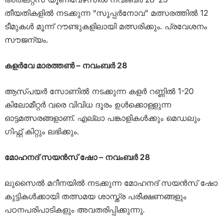
തീയതികളിൽ നടക്കുന്ന “സൂപ്പർനോവ” മത്സരത്തിൽ 12
ടീമുകൾ മൂന്ന് റൗണ്ടുകളിലായി മത്സരിക്കും. പ്രവേശനം
സൗജന്യം.
കളർവേ മാരത്തൺ – നവംബർ 28
ആസ്പയർ സോണിൽ നടക്കുന്ന കളർ റണ്ണിൽ 1-20
കിലോമീറ്റർ വരെ വിവിധ ദൂരം ഉൾക്കൊള്ളുന്ന
ഓട്ടമത്സരങ്ങളാണ്. എല്ലാ പങ്കാളികൾക്കും മെഡലും
ഗിഫ്റ്റ് കിറ്റും ലഭിക്കും.
മോഹനദ് സയൻസ് ഷോ – നവംബർ 28
ലുസൈൽ മറീനയിൽ നടക്കുന്ന മോഹനദ് സയൻസ് ഷോ
കുട്ടികൾക്കായി തത്സമയ ശാസ്ത്ര പരീക്ഷണങ്ങളും
പഠനപരിപാടികളും അവതരിപ്പിക്കുന്നു.