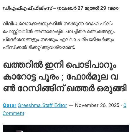
ഡിഎഫ്എഫ് ഫിലിംസ് – നവംബർ 27 മുതൽ 29 വരെ
വിവിധ ലൊക്കേഷനുകളിൽ നടക്കുന്ന ദോഹ ഫിലിം
ഫെസ്റ്റിവലിൽ അന്താരാഷ്ട്ര ചലച്ചിത്ര മത്സരങ്ങളും
പ്രദർശനങ്ങളും നടക്കും. എല്ലാ പരിപാടികൾക്കും
ഫിസിക്കൽ ടിക്കറ്റ് ആവശ്യമാണ്.
ഖത്തറിൽ ഇനി പൊടിപാറും
കാറോട്ട പൂരം ; ഫോ​ർ​മു​ല വ​
ൺ റേ​സി​ങ്ങി​ന്​ ഖ​ത്ത​ർ ഒ​രു​ങ്ങി
Qatar
Greeshma Staff Editor
— November 26, 2025 ·
0
Comment