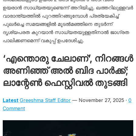
ഉയരാൻ സാധ്യതയുണ്ടെന്ന് അറിയിച്ചു. ഖത്തറിലുള്ളവർ
വാരാന്ത്യത്തിൽ പുറത്തിറങ്ങുമ്പോൾ പ്രത്യേകിച്ച്
പുലർച്ചെ സമയങ്ങളിൽ മൂടൽമഞ്ഞിനെ തുടർന്ന്
ദൃശ്യപരത കുറയാൻ സാധ്യതയുള്ളതിനാൽ ജാഗ്രത
പാലിക്കണമെന്ന് വകുപ്പ് ഉപദേശിച്ചു.
‘എന്തൊരു ചേലാണ്’, നിറങ്ങൾ
അണിഞ്ഞ് അ​ൽ ബി​ദ പാ​ർ​ക്ക്;
ലാ​ന്റേ​ൺ ഫെ​സ്റ്റി​വ​ൽ തുടങ്ങി
Latest
Greeshma Staff Editor
— November 27, 2025 ·
0
Comment