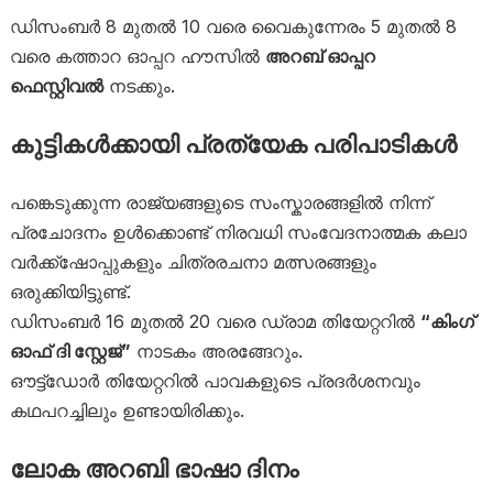
ഡിസംബർ 8 മുതൽ 10 വരെ വൈകുന്നേരം 5 മുതൽ 8
വരെ കത്താറ ഓപ്പറ ഹൗസിൽ
അറബ് ഓപ്പറ
ഫെസ്റ്റിവൽ
നടക്കും.
കുട്ടികൾക്കായി പ്രത്യേക പരിപാടികൾ
പങ്കെടുക്കുന്ന രാജ്യങ്ങളുടെ സംസ്കാരങ്ങളിൽ നിന്ന്
പ്രചോദനം ഉൾക്കൊണ്ട് നിരവധി സംവേദനാത്മക കലാ
വർക്ക്‌ഷോപ്പുകളും ചിത്രരചനാ മത്സരങ്ങളും
ഒരുക്കിയിട്ടുണ്ട്.
ഡിസംബർ 16 മുതൽ 20 വരെ ഡ്രാമ തിയേറ്ററിൽ
“കിംഗ്
ഓഫ് ദി സ്റ്റേജ്”
നാടകം അരങ്ങേറും.
ഔട്ട്ഡോർ തിയേറ്ററിൽ പാവകളുടെ പ്രദർശനവും
കഥപറച്ചിലും ഉണ്ടായിരിക്കും.
ലോക അറബി ഭാഷാ ദിനം