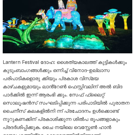
Lantern Festival ദോഹ: ശൈത്യകാലത്ത് കുട്ടികൾക്കും
കുടുംബാംഗങ്ങൾക്കും ഒന്നിച്ച് വിനോദ-ഉല്ലാസ
പരിപാടികളൊരു ക്കിയും പ്രകാശ വിസ്‌മയ
കാഴ്‌ചകളുമായും ലാൻ്റേൺ ഫെസ്റ്റിവലിന് അൽ ബിദ
പാർക്കിൽ ഇന്ന് ആരംഭി ക്കും. സേഫ് ഫ്ലൈറ്റ്
സൊലൂഷൻസ് സംഘടിപ്പിക്കുന്ന പരിപാടിയിൽ പുരാതന
ചൈനീസ് കലകളിൽനി ന്ന് പ്രചോദനം ഉൾക്കൊണ്ട്
നൂറുകണക്കിന് പ്രകാശിക്കുന്ന ശിൽപ രൂപങ്ങളാകും
പ്രദർശിപ്പിക്കുക. ചൈ നയിലെ വെസ്റ്റേൺ ഹാൻ