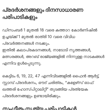
പ്രദർശനങ്ങളും ദിനസാധാരണ
പരിപാടികളും
ഡിസംബർ 1 മുതൽ 18 വരെ കത്താറ കോർണിഷിൽ
ഉച്ചയ്ക്ക് 1 മുതൽ രാത്രി 10 വരെ വിവിധ
പ്രവർത്തനങ്ങൾ നടക്കും.
ഇതിൽ കലാപ്രകടനങ്ങൾ, നാടോടി നൃത്തങ്ങൾ,
മത്സരങ്ങൾ, അറബ് രാജ്യങ്ങളിൽ നിന്നുള്ള നാടകങ്ങൾ
എന്നിവ ഉൾപ്പെടുന്നു.
കെട്ടിടം 6, 19, 22, 47 എന്നിവിടങ്ങളിൽ ഫൈൻ ആർട്ട്,
സ്റ്റാമ്പ്‌ പ്രദർശനം, ഔദ് ചരിത്രം, “കളേഴ്‌സ് ഓഫ്
ഖത്തരി ഹോസ്പിറ്റാലിറ്റി” തുടങ്ങിയ പ്രത്യേക
പ്രദർശനങ്ങളും ഉണ്ടായിരിക്കും.
സംഗീത-നൃത്യ പരിപാടികൾ