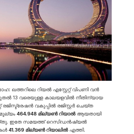
 ദോഹ: ഖത്തറിലെ റിയൽ എസ്റ്റേറ്റ് വിപണി വൻ
 9 മുതൽ 13 വരെയുള്ള കാലയളവിൽ നീതിന്യായ
റ് രജിസ്ട്രേഷൻ വകുപ്പിൽ രജിസ്റ്റർ ചെയ്ത
മൂല്യം
464.948 മില്യൺ റിയാൽ
ആയതായി
് ചെയ്തു. ഇതേ സമയത്ത് റെസിഡൻഷ്യൽ
റുകൾ
41.369 മില്യൺ റിയാലിൽ
എത്തി.