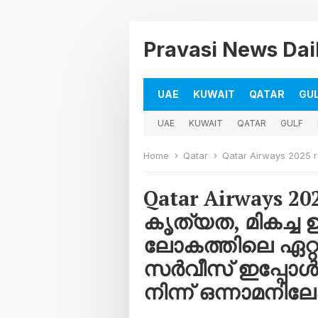
Pravasi News Dai
UAE
KUWAIT
QATAR
GU
UAE
KUWAIT
QATAR
GULF
Home
Qatar
Qatar Airways 2025 ranking സർവ്വീസിലെ കൃത്
Qatar Airways 2
കൃത്യത, മികച്ച
ലോകത്തിലെ ഏറ
സർവീസ് ഇപ്പോൾ
നിന്ന് ഒന്നാമനിലേക