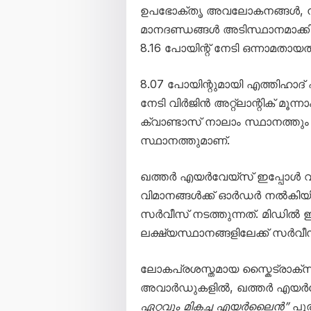
ഉപഭോക്തൃ അവലോകനങ്ങൾ, നഷ്
മാനദണ്ഡങ്ങൾ അടിസ്ഥാനമാക്കി
8.16 പോയിന്റ് നേടി ഒന്നാമതായത്
8.07 പോയിന്റുമായി എത്തിഹാദ് 
നേടി വിർജിൻ അറ്റ്ലാന്റിക് മൂ
ക്വാണ്ടാസ് നാലാം സ്ഥാനത്തു
സ്ഥാനത്തുമാണ്.
ഖത്തർ എയർവേയ്‌സ് ഇപ്പോൾ വ
വിമാനങ്ങൾക്ക് ഓർഡർ നൽകിയിട്
സർവീസ് നടത്തുന്നത്. മിഡിൽ ഈ
ലക്ഷ്യസ്ഥാനങ്ങളിലേക്ക് സർ
ലോകപ്രശസ്തമായ സ്കൈട്രാക
അവാർഡുകളിൽ, ഖത്തർ എയർവേ
ഏറ്റവും മികച്ച എയർലൈൻ”
പുരസ