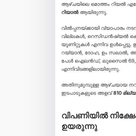
ആഴ്ചയിലെ മൊത്തം റിയൽ എസ്റ
റിയാൽ
ആയിരുന്നു.
വിൽപ്പനയ്ക്കായി വ്യാപാരം നടന്
വില്ലകൾ, റെസിഡൻഷ്യൽ കെട
യൂണിറ്റുകൾ എന്നിവ ഉൾപ്പെട്
റയ്യാൻ, ദോഹ, ഉം സലാൽ, 
പേൾ ഐലൻഡ്, ലുസൈൽ 69, 
എന്നിവിടങ്ങളിലായിരുന്നു.
അതിനുമുമ്പുള്ള ആഴ്ചയായ നവംബ
ഇടപാടുകളുടെ അളവ്
810 മില
വിപണിയിൽ നിക്ഷ
ഉയരുന്നു