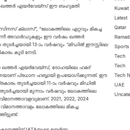
ലും ഖത്തർ എയർവേയ്‌സ് ഈ ബഹുമതി
Kuwait
Latest
Qatar
സിനസ് ക്ലാസ്”, “ലോകത്തിലെ ഏറ്റവും മികച്ച
എന്നീ അവാർഡുകളും ഈ വർഷം ഖത്തർ
Ramada
െ തുടർച്ചയായി 13-ാം വർഷവും
“മിഡിൽ ഈസ്റ്റിലെ
Sports
ാരം കൂടി നേടി.
Tech
Tech
യ ഖത്തർ എയർവേയ്‌സ്, ദോഹയിലെ ഹമദ്
Tech N
ാണ് പ്രധാന ഹബ്ബായി ഉപയോഗിക്കുന്നത്. ഈ
്രകാരം തുടർച്ചയായി 11-ാം വർഷവും മിഡിൽ
UAE
ം തുടർച്ചയായി മൂന്നാം വർഷവും ലോകത്തിലെ
Uncate
 വിമാനത്താവളവുമാണ്. 2021, 2022, 2024
 വിമാനത്താവളം ലോകത്തിലെ മികച്ച
്ടുണ്ട്.
രകടനത്തിന് IATAയുടെ ഉയർന്ന