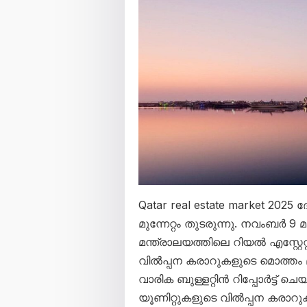
Qatar real estate market 2025
മുന്നേറ്റം തുടരുന്നു. നവംബർ
മന്ത്രാലയത്തിലെ റിയൽ എസ്റ്റേറ്
വിൽപ്പന കരാറുകളുടെ മൊത്തം 
വാരിക ബുള്ളറ്റിൻ റിപ്പോർട്ട
യൂണിറ്റുകളുടെ വിൽപ്പന കരാ