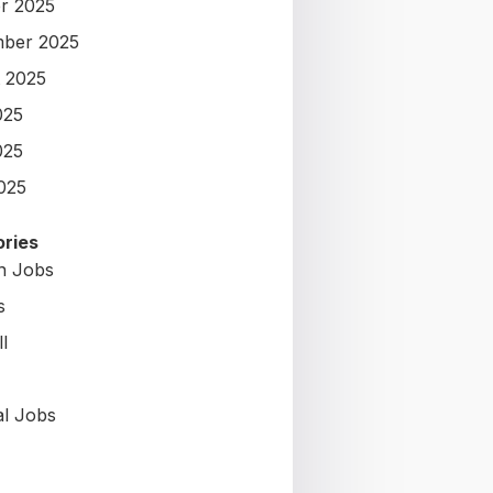
r 2025
ber 2025
 2025
025
025
2025
ries
on Jobs
s
l
al Jobs