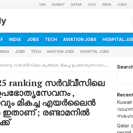
UAE
KUWAIT
QATAR
GULF
INDIA
JOBS
ly
LF
INDIA
JOBS
TECH
AVIATION JOBS
HOSPITAL JO
INDIA
JOBS
TECH
AVIATION JOBS
HOSPITAL JOBS
യത, മികച്ച ഉപഭോതൃസേവനം , ലോകത്തിലെ ഏറ്റവും മികച്ച എയർലൈൻ സർവീസ് ഇപ്പോൾ ഇതാണ് ; രണ്ടാമനിൽ നിന്ന് ഒന്നാമനിലേക്ക്
Searc
025 ranking സർവ്വീസിലെ
 ഉപഭോതൃസേവനം ,
Recent
്റവും മികച്ച എയർലൈൻ
Kuwait 
വാഹന ന
 ഇതാണ് ; രണ്ടാമനിൽ
സഹേൽ 
്ക്
Qatar c
permit