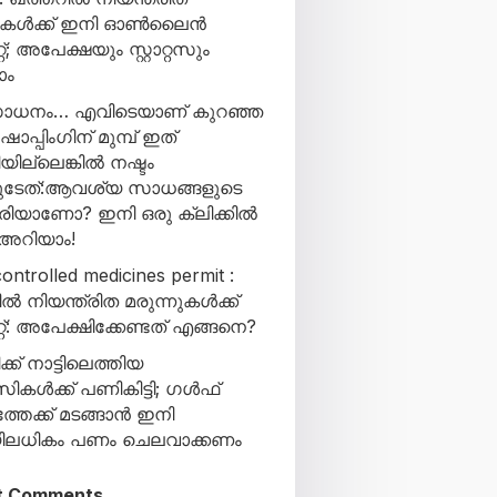
നുകൾക്ക് ഇനി ഓൺലൈൻ
റ്; അപേക്ഷയും സ്റ്റാറ്റസും
ാം
ാധനം… എവിടെയാണ് കുറഞ്ഞ
ോപ്പിംഗിന് മുമ്പ് ഇത്
യില്ലെങ്കിൽ നഷ്ടം
ളുടേത്:ആവശ്യ സാധങ്ങളുടെ
രിയാണോ? ഇനി ഒരു ക്ലിക്കിൽ
 അറിയാം!
ontrolled medicines permit :
ൽ നിയന്ത്രിത മരുന്നുകൾക്ക്
്റ്: അപേക്ഷിക്കേണ്ടത് എങ്ങനെ?
ക് നാട്ടിലെത്തിയ
ികൾക്ക് പണികിട്ടി; ഗൾഫ്
്തേക്ക് മടങ്ങാൻ ഇനി
ിയിലധികം പണം ചെലവാക്കണം
t Comments