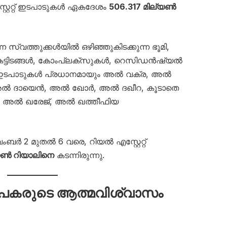
്റേറ്റ് ഇടപാടുകൾ ഏകദേശം
506.317 മില്യൺ
ന സ്വത്തുക്കൾയിൽ ഒഴിഞ്ഞുകിടക്കുന്ന ഭൂമി,
്ടിടങ്ങൾ, കോംപ്ലക്സുകൾ, റെസിഡൻഷ്യൽ
ടു. ഇടപാടുകൾ പ്രധാനമായും അൽ വക്ര, അൽ
അൽ ദായെൻ, അൽ ഖോർ, അൽ ദഖീറ, കൂടാതെ
അൽ ഖരേജ്, അൽ ഖത്തീഫിയ
ർ 2 മുതൽ 6 വരെ, റിയൽ എസ്റ്റേറ്റ്
്യൺ റിയാലിനെ
കടന്നിരുന്നു.
േപകരുടെ ആത്മവിശ്വാസം