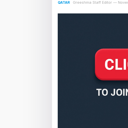
Greeshma Staff Editor
—
Nove
QATAR