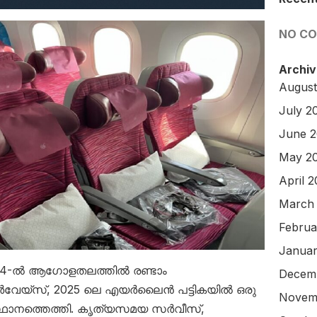
NO C
Archiv
August
July 2
June 
May 2
April 
March
Februa
Januar
 2024-ൽ ആഗോളതലത്തിൽ രണ്ടാം
Decem
ർവേയ്‌സ്, 2025 ലെ എയർലൈൻ പട്ടികയിൽ ഒരു
Novem
ം സ്ഥാനത്തെത്തി. കൃത്യസമയ സർവീസ്,