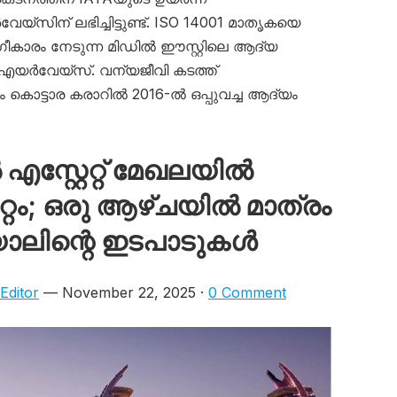
്‌സിന് ലഭിച്ചിട്ടുണ്ട്. ISO 14001 മാതൃകയെ
ീകാരം നേടുന്ന മിഡിൽ ഈസ്റ്റിലെ ആദ്യ
ർവേയ്‌സ്. വന്യജീവി കടത്ത്
ം കൊട്ടാര കരാറിൽ 2016-ൽ ഒപ്പുവച്ച ആദ്യം
സ്റ്റേറ്റ് മേഖലയിൽ
്റം; ഒരു ആഴ്ചയിൽ മാത്രം
യാലിന്റെ ഇടപാടുകൾ
Editor
— November 22, 2025 ·
0 Comment