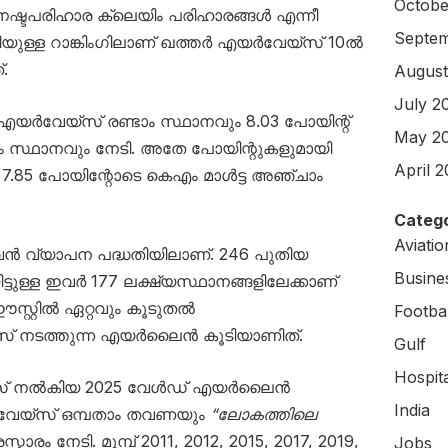
Octobe
ടപരിഹാര ക്ലെയിം പരിഹാരങ്ങൾ എന്നീ
Septem
യുള്ള റാങ്കിംഗിലാണ് ഖത്തർ എയർവേയ്‌സ് 10ൽ
.
August
July 2
എയർവേയ്‌സ് രണ്ടാം സ്ഥാനവും 8.03 പോയിന്റ്
May 2
ന്നാം സ്ഥാനവും നേടി. അതേ പോയിന്റുകളുമായി
April 
ം 7.85 പോയിന്റോടെ കെഎം മാൾട്ട അഞ്ചാം
Catego
Aviati
ൻ വ്യാപന പദ്ധതിയിലാണ്. 246 പുതിയ
Busine
ടുള്ള ഇവർ 177 ലക്ഷ്യസ്ഥാനങ്ങളിലേക്കാണ്
സ്റ്റിൽ ഏറ്റവും കൂടുതൽ
Footbal
വീസ് നടത്തുന്ന എയർലൈൻ കൂടിയാണിത്.
Gulf
Hospit
്‌സ് നൽകിയ 2025 വേൾഡ് എയർലൈൻ
India
യ്‌സ് ഒമ്പതാം തവണയും
“ലോകത്തിലെ
്കാരം നേടി. മുമ്പ് 2011, 2012, 2015, 2017, 2019,
Jobs