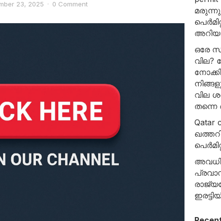
mber 23, 2025
·
0 Comment
മരുന്
പെർമിറ്
അറിയ
ഒരേ സ
വില? ഷ
നോക്കി
നിങ്ങ
വില ശ
തന്നെ
Qatar c
ഖത്തറി
പെർമിറ
അവധിക്
പ്രവാസ
രാജ്യത
ഇരട്ട
Recen