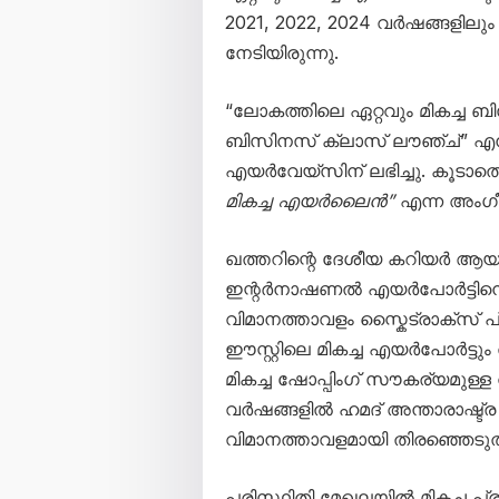
2021, 2022, 2024 വർഷങ്ങളി
നേടിയിരുന്നു.
“ലോകത്തിലെ ഏറ്റവും മികച്ച ബി
ബിസിനസ് ക്ലാസ് ലൗഞ്ച്” 
എയർവേയ്‌സിന് ലഭിച്ചു. കൂടാത
മികച്ച എയർലൈൻ”
എന്ന അംഗീക
ഖത്തറിന്റെ ദേശീയ കറിയർ ആ
ഇന്റർനാഷണൽ എയർപോർട്ടിനെയ
വിമാനത്താവളം സ്കൈട്രാക്സ് പ
ഈസ്റ്റിലെ മികച്ച എയർപോർട്ടു
മികച്ച ഷോപ്പിംഗ് സൗകര്യമുള്ള
വർഷങ്ങളിൽ ഹമദ് അന്താരാഷ്ട്ര
വിമാനത്താവളമായി തിരഞ്ഞെടുത്തിട
പരിസ്ഥിതി മേഖലയിൽ മികച്ച പ്