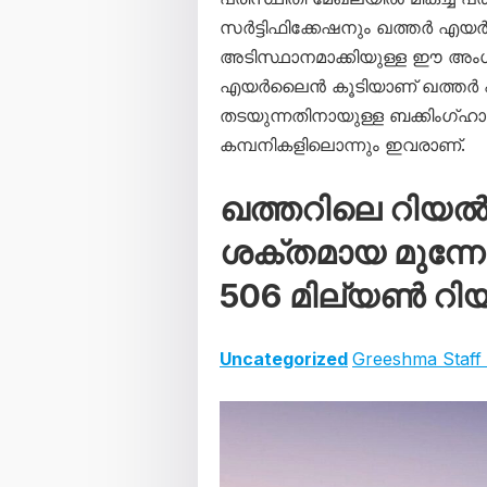
സർട്ടിഫിക്കേഷനും ഖത്തർ എയർവേയ
അടിസ്ഥാനമാക്കിയുള്ള ഈ അംഗ
എയർലൈൻ കൂടിയാണ് ഖത്തർ എയ
തടയുന്നതിനായുള്ള ബക്കിംഗ്ഹാ
കമ്പനികളിലൊന്നും ഇവരാണ്.
ഖത്തറിലെ റിയൽ എ
ശക്തമായ മുന്നേറ
506 മില്യൺ റി
Uncategorized
Greeshma Staff 