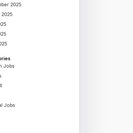
ber 2025
 2025
025
025
2025
ries
on Jobs
s
l
al Jobs