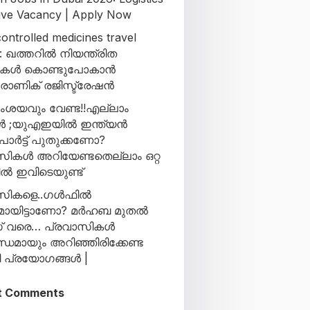
ive Vacancy | Apply Now
ontrolled medicines travel
 : ഖത്തറിൽ നിയന്ത്രിത
നുകൾ കൊണ്ടുപോകാൻ
്രോണിക് രജിസ്ട്രേഷൻ
ംശയവും വേണ്ട!!എല്ലാം
ിൾ ;യുഎഇയിൽ ഇന്ത്യൻ
ോർട്ട് പുതുക്കണോ?
സികൾ അറിയേണ്ടതെല്ലാം ഒറ്റ
കിൽ ഇവിടെയുണ്ട്
ികളെ..ഗള്‍ഫില്‍
ായിട്ടാണോ? മര്‍ഹബ മുതല്‍
 വരെ… പ്രവാസികള്‍
ന്ധമായും അറിഞ്ഞിരിക്കേണ്ട
പ്രയോഗങ്ങള്‍ |
t Comments