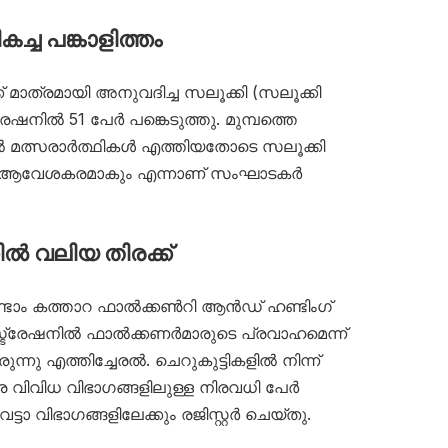
ച്ച പങ്കാളിത്തം
 മാത്രമായി അനുവദിച്ച സലൂക്കി (സലൂക്കി
േഷനിൽ 51 പേർ പങ്കെടുത്തു. മുമ്പത്തെ
തൽ മത്സരാർത്ഥികൾ എത്തിയതോടെ സലൂക്കി
തൽ ആവേശകരമാകും എന്നാണ് സംഘാടകർ
ൽ വലിയ തിരക്ക്
ണ്ടാം കത്താറ ഫാൽക്കൺറി ആൻഡ് ഹണ്ടിംഗ്
ജിസ്ട്രേഷനിൽ ഫാൽക്കണർമാരുടെ പ്രവാഹമെന്ന്
രുന്നു എത്തിച്ചേരൽ. ചെറുകുട്ടികളിൽ നിന്ന്
വിധ വിഭാഗങ്ങളിലുള്ള നിരവധി പേർ
ടാ വിഭാഗങ്ങളിലേക്കും രജിസ്റ്റർ ചെയ്തു.