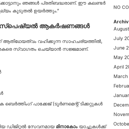
കാട്ടാനും ഞങ്ങൾ പ്രതിബദ്ധരാണ്. ഈ കലണ്ടർ
NO C
മൂല്യം കൂടുതൽ ഉയർത്തും.”
Archiv
025 സ്പെഷ്യൽ ആകർഷണങ്ങൾ
August
July 2
ന് ആതിഥേയത്വം വഹിക്കുന്ന സാഹചര്യത്തിൽ,
June 
കരെ സ്വാഗതം ചെയ്യാൻ സജ്ജമാണ്.
May 2
April 
ൾ
March
Februa
ങൾ
Januar
ക ബെർത്തിംഗ് പാക്കേജ് (ടൂർണമെന്റ് ടിക്കറ്റുകൾ
Decem
Novem
Octobe
ിയ ഡിജിറ്റൽ സേവനമായ
മിനാകോം
യാച്ചുകൾക്ക്