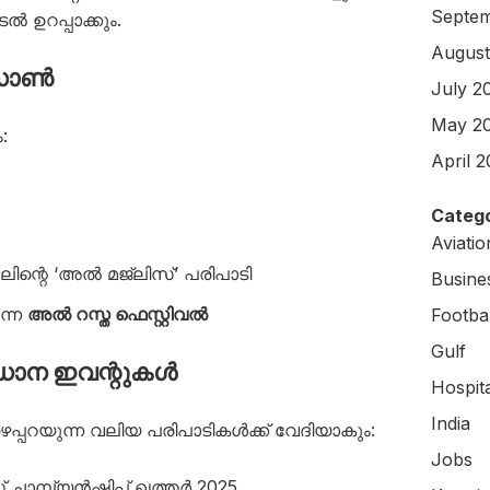
Septem
ൽ ഉറപ്പാക്കും.
August
 സോൺ
July 2
May 2
:
April 
Catego
Aviati
്റെ ‘അൽ മജ്‌ലിസ്’ പരിപാടി
Busine
ന്ന
അൽ റസ്ത ഫെസ്റ്റിവൽ
Footbal
Gulf
ധാന ഇവന്റുകൾ
Hospit
India
്പറയുന്ന വലിയ പരിപാടികൾക്ക് വേദിയാകും:
Jobs
ാമ്പ്യൻഷിപ്പ് ഖത്തർ 2025