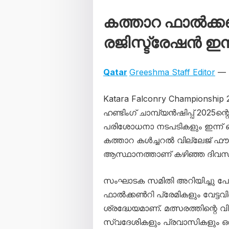
കത്താറ ഫാൽക്കൺ
രജിസ്ട്രേഷൻ ഇന
Qatar
Greeshma Staff Editor
— 
Katara Falconry Championship
ഹണ്ടിംഗ് ചാമ്പ്യൻഷിപ്പ് 2025ന്
പരിശോധനാ നടപടികളും ഇന്ന് ബുധ
കത്താറ കൾച്ചറൽ വില്ലേജ
ആസ്ഥാനത്താണ് കഴിഞ്ഞ ദിവസങ്
സംഘാടക സമിതി അറിയിച്ചു പ
ഫാൽക്കൺറി പ്രേമികളും വേട്ടവി
ശ്രദ്ധേയമാണ്. മത്സരത്തിന്റെ 
സ്വദേശികളും പ്രവാസികളും ഒരു