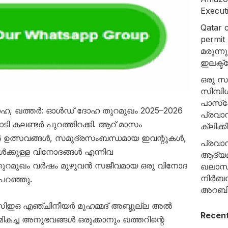
Execut
Qatar c
permit
മരുന്
ഇലക്ട
ഒരു സ
സിമ്പ
പാസ്‌പ
: ദോഹ, ഖത്തർ: ഓൾഡ് ദോഹ തുറമുഖം 2025–2026
പ്രവാ
ി കലണ്ടർ പുറത്തിറക്കി. ആറ് മാസം
ക്ലിക്
ിൽ ഉത്സവങ്ങൾ, സമുദ്രസംബന്ധമായ ഇവന്റുകൾ,
പ്രവാസ
ൾക്കുള്ള വിനോദങ്ങൾ എന്നിവ
ആദ്യമ
ോടെ തുറമുഖം വർഷം മുഴുവൻ സജീവമായ ഒരു വിനോദ
ഖലാസ്
നിര്‍ബ
പറഞ്ഞു.
അറബി 
സിഇഒ എഞ്ചിനീയർ മുഹമ്മദ് അബ്ദുല്ല അൽ
Recen
മികച്ച അനുഭവങ്ങൾ ഒരുക്കാനും ഖത്തറിന്റെ