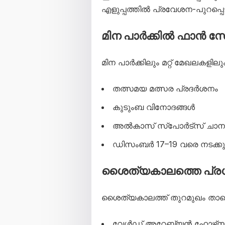
എളുപ്പത്തിൽ പ്രവേശന-പുറപ്പെട
മിന പാർക്കിൽ ഫാൻ
മിന പാർക്കിലും മറ്റ് മേഖലകളിലും
തത്സമയ മത്സര പ്രദർശനം
കുടുംബ വിനോദങ്ങൾ
അൽകാസ് സ്പോർട്‌സ് ചാനലിന
ഡിസംബർ 17–19 വരെ നടക്കു
ശൈത്യകാലത്തെ പ്ര
ശൈത്യകാലത്ത് തുറമുഖം താഴെപ
വേൾഡ് അറേബ്യൻ ഹോഴ്‌സ് ച