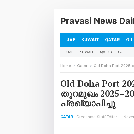
Pravasi News Dai
UAE
KUWAIT
QATAR
GU
UAE
KUWAIT
QATAR
GULF
Home
Qatar
Old Doha Port 2025 eve
Old Doha Port 2
തുറമുഖം 2025–
പ്രഖ്യാപിച്ചു
Greeshma Staff Editor
—
Nove
QATAR