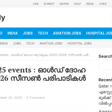
UAE
KUWAIT
QATAR
GULF
INDIA
JOBS
ly
LF
INDIA
JOBS
TECH
AVIATION JOBS
HOSPITAL JO
INDIA
JOBS
TECH
AVIATION JOBS
HOSPITAL JOBS
nts : ഓൾഡ് ദോഹ തുറമുഖം 2025–2026 സീസൺ പരിപാടികൾ പ്രഖ്യാപിച്ചു
Searc
025 events : ഓൾഡ് ദോഹ
2026 സീസൺ പരിപാടികൾ
Recent
Qatar 
എസ്റ്റ
ഭൂമിക്ക
mber 20, 2025
·
0 Comment
വിൽപ്പ
Amazon