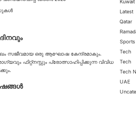
Kuwait
ർഡുകൾ
Latest
Qatar
Ramada
ദിനവും
Sports
Tech
ുഖം സജീവമായ ഒരു ആഘോഷ കേന്ദ്രമാകും.
Tech
വും ഫിറ്റ്നസ്സും പ്രോത്സാഹിപ്പിക്കുന്ന വിവിധ
്കും.
Tech N
UAE
ഷങ്ങൾ
Uncate