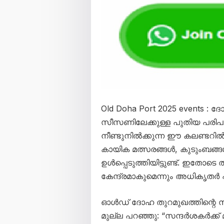
Old Doha Port 2025 events 
സീസണിലേക്കുള്ള പുതിയ പരിപാട
നീണ്ടുനിൽക്കുന്ന ഈ കലണ്ടറ
കായിക മത്സരങ്ങൾ, കുടുംബങ്ങ
ഉൾപ്പെടുത്തിയിട്ടുണ്ട്. ഇത
കേന്ദ്രമാകുമെന്നും അധികൃതർ 
ഓൾഡ് ദോഹ തുറമുഖത്തിന്റെ 
മുല്ല പറഞ്ഞു: “സന്ദർശകർക്ക് 