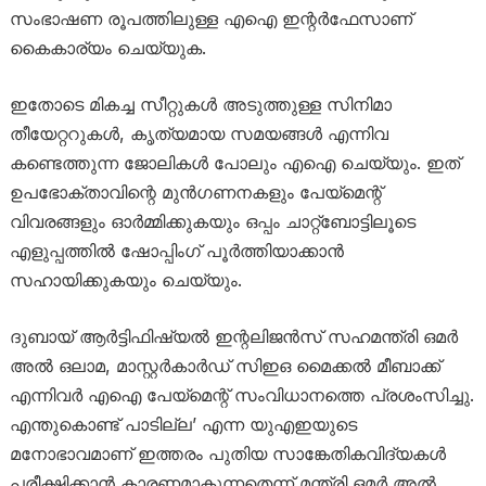
സംഭാഷണ രൂപത്തിലുള്ള എഐ ഇന്റർഫേസാണ്
കൈകാര്യം ചെയ്യുക.
ഇതോടെ മികച്ച സീറ്റുകൾ അടുത്തുള്ള സിനിമാ
തീയേറ്ററുകൾ, കൃത്യമായ സമയങ്ങൾ എന്നിവ
കണ്ടെത്തുന്ന ജോലികൾ പോലും എഐ ചെയ്യും. ഇത്
ഉപഭോക്താവിന്റെ മുൻഗണനകളും പേയ്‌മെന്റ്
വിവരങ്ങളും ഓർമ്മിക്കുകയും ഒപ്പം ചാറ്റ്‌ബോട്ടിലൂടെ
എളുപ്പത്തിൽ ഷോപ്പിംഗ് പൂർത്തിയാക്കാൻ
സഹായിക്കുകയും ചെയ്യും.
ദുബായ് ആർട്ടിഫിഷ്യൽ ഇന്റലിജൻസ് സഹമന്ത്രി ഒമർ
അൽ ഒലാമ, മാസ്റ്റർകാർഡ് സിഇഒ മൈക്കൽ മീബാക്ക്
എന്നിവർ എഐ പേയ്‌മെന്റ് സംവിധാനത്തെ പ്രശംസിച്ചു.
എന്തുകൊണ്ട് പാടില്ല’ എന്ന യുഎഇയുടെ
മനോഭാവമാണ് ഇത്തരം പുതിയ സാങ്കേതികവിദ്യകൾ
പരീക്ഷിക്കാൻ കാരണമാകുന്നതെന്ന് മന്ത്രി ഒമർ അൽ