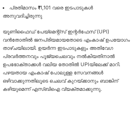
പ്രതിമാസം ₹11,101 വരെ ഇടപാടുകൾ
അനുവദിച്ചിരുന്നു
യൂണിഫൈഡ് പേയ്‌മെന്റ്‌സ് ഇന്റർഫേസ് (UPI)
വൻതോതിൽ ജനപ്രിയമായതോടെ എംകാഷ് ഉപയോഗം
താഴ്ചയിലായി. ഉയർന്ന ഇടപാടുകളും അതിവേഗ
പ്രവർത്തനവും പൂജ്യചെലവും നൽകിയതിനാൽ
ഉപഭോക്താക്കൾ വലിയ തോതിൽ UPIയിലേക്ക് മാറി.
പഴയതായ എംകാഷ് പോലുള്ള സേവനങ്ങൾ
ഒഴിവാക്കുന്നതിലൂടെ ചെലവ് കുറയ്ക്കാനും ബാങ്കിന്
കഴിയുമെന്ന് എസ്‌ബിഐ വ്യക്തമാക്കുന്നു.