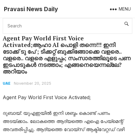
Pravasi News Daily
MENU
Home
UAE
Agent Pay World First Voice Activated;ആഹാ AI പൊളി തന്നെ!!! ഇനി ടോക്ക് ടു പേ’; ടിക്കറ്റ് ബുക്കിങ്ങോക്കെ വളരെ.. വളരെ.. വളരെ എളുപ്പം; സംസാരത്തിലൂടെ പണ ഇടപാടുകൾ നടത്താം; എങ്ങനെയെന്നല്ലേ? അറിയാം
Agent Pay World First Voice
Activated;ആഹാ AI പൊളി തന്നെ!!! ഇനി
ടോക്ക് ടു പേ’; ടിക്കറ്റ് ബുക്കിങ്ങോക്കെ വളരെ..
വളരെ.. വളരെ എളുപ്പം; സംസാരത്തിലൂടെ പണ
ഇടപാടുകൾ നടത്താം; എങ്ങനെയെന്നല്ലേ?
അറിയാം
November 20, 2025
UAE
Agent Pay World First Voice Activated;
ദുബായ്: യുഎഇയിൽ ഇനി ശബ്ദം കൊണ്ട് പണം
അടയ്ക്കാം. ലോകത്തെ ആദ്യത്തെ എഐ പേയ്‌മെന്റ്
അവതരിപ്പിച്ചു. ആദ്യത്തെ വോയ്‌സ് ആക്ടിവേറ്റഡ് വഴി