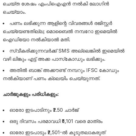
ചെയ്ത ശേഷം എംപിഐഎൻ നൽകി ലോഗിൻ
ചെയ്യാം.
പണം ലഭിക്കുന്ന ആളിന്റെ വിവരങ്ങൾ രജിസ്റ്റർ
ചെയ്യേണ്ടതില്ല; മൊബൈൽ നമ്പറോ ഇമെയിൽ
ഐഡിയോ നൽകിയാൽ മതി.
സ്വീകരിക്കുന്നവർക്ക് SMS അല്ലെങ്കിൽ ഇമെയിൽ
വഴി ലിങ്കും എട്ട് അക്ക പാസ്‌കോഡും ലഭിക്കും.
അതിൽ ബാങ്ക് അക്കൗണ്ട് നമ്പറും IFSC കോഡും
നൽകിയാണ് പണം ക്ലെയിം ചെയ്യുന്നത്.
ചാർജുകളും പരിധികളും:
ഓരോ ഇടപാടിനും ₹2.50 ചാർജ്
ഒരു ദിവസം പരമാവധി ₹5,101 വരെ മാത്രം
ഓരോ ഇടപാടും ₹2,501-ൽ കൂടുതലാകരുത്