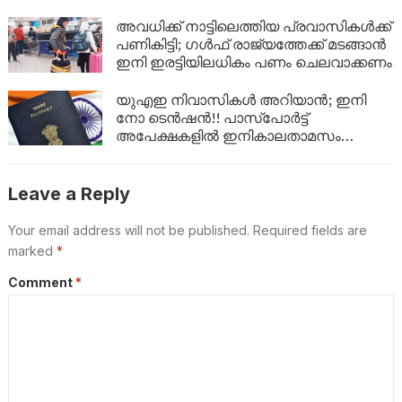
നിങ്ങളുടേത്:ആവശ്യ സാധങ്ങളുടെ വില
ശരിയാണോ? ഇനി ഒരു ക്ലിക്കിൽ തന്നെ
അവധിക്ക് നാട്ടിലെത്തിയ പ്രവാസികൾക്ക്
അറിയാം!
പണികിട്ടി; ഗൾഫ് രാജ്യത്തേക്ക് മടങ്ങാൻ
ഇനി ഇരട്ടിയിലധികം പണം ചെലവാക്കണം
യുഎഇ നിവാസികൾ അറിയാൻ; ഇനി
നോ ടെൻഷൻ!! പാസ്പോർട്ട്
അപേക്ഷകളിൽ ഇനികാലതാമസം
ഇല്ല:പുതിയ മാറ്റം ഇങ്ങനെ
Leave a Reply
Your email address will not be published.
Required fields are
marked
*
Comment
*