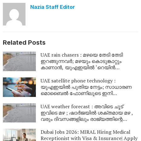
Nazia Staff Editor
Related Posts
UAE rain chasers : മഴയെ തേടി തേടി
ഇറങ്ങുന്നവർ; മഴയും കൊടുങ്കാറ്റും
കാണാൻ, യുഎഇയിൽ ‘റെയിൻ
ചേസിംഗ്’ ട്രെൻഡാകുന്നു
UAE satellite phone technology :
യുഎഇയിൽ പുതിയ നേട്ടം; സാധാരണ
മൊബൈൽ ഫോണിലൂടെ ഇനി
ഉപഗ്രഹങ്ങളിലേക്ക് നേരിട്ട് സന്ദേശം
കൈമാറാം
UAE weather forecast : അവിടെ ചൂട്
ഇവിടെ മഴ ; ഷാർജയിൽ ശക്തമായ മഴ ,
വരും ദിവസങ്ങളിലും രാജ്യത്തിന്റെ
വിവിധ ഭാഗങ്ങളിൽ മഴയ്ക്കും കാറ്റിനും
സാധ്യത
Dubai Jobs 2026: MIRAL Hiring Medical
Receptionist with Visa & Insurance| Apply