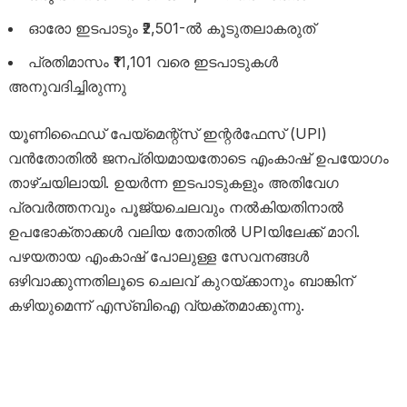
ഓരോ ഇടപാടും ₹2,501-ൽ കൂടുതലാകരുത്
പ്രതിമാസം ₹11,101 വരെ ഇടപാടുകൾ
അനുവദിച്ചിരുന്നു
യൂണിഫൈഡ് പേയ്‌മെന്റ്‌സ് ഇന്റർഫേസ് (UPI)
വൻതോതിൽ ജനപ്രിയമായതോടെ എംകാഷ് ഉപയോഗം
താഴ്ചയിലായി. ഉയർന്ന ഇടപാടുകളും അതിവേഗ
പ്രവർത്തനവും പൂജ്യചെലവും നൽകിയതിനാൽ
ഉപഭോക്താക്കൾ വലിയ തോതിൽ UPIയിലേക്ക് മാറി.
പഴയതായ എംകാഷ് പോലുള്ള സേവനങ്ങൾ
ഒഴിവാക്കുന്നതിലൂടെ ചെലവ് കുറയ്ക്കാനും ബാങ്കിന്
കഴിയുമെന്ന് എസ്‌ബിഐ വ്യക്തമാക്കുന്നു.