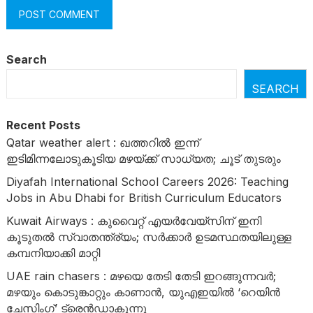
Search
SEARCH
Recent Posts
Qatar weather alert : ഖത്തറിൽ ഇന്ന്
ഇടിമിന്നലോടുകൂടിയ മഴയ്ക്ക് സാധ്യത; ചൂട് തുടരും
Diyafah International School Careers 2026: Teaching
Jobs in Abu Dhabi for British Curriculum Educators
Kuwait Airways : കുവൈറ്റ് എയർവേയ്‌സിന് ഇനി
കൂടുതൽ സ്വാതന്ത്ര്യം; സർക്കാർ ഉടമസ്ഥതയിലുള്ള
കമ്പനിയാക്കി മാറ്റി
UAE rain chasers : മഴയെ തേടി തേടി ഇറങ്ങുന്നവർ;
മഴയും കൊടുങ്കാറ്റും കാണാൻ, യുഎഇയിൽ ‘റെയിൻ
ചേസിംഗ്’ ട്രെൻഡാകുന്നു