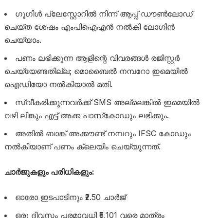
ഗൂഗിൾ പ്ലേസ്റ്റോറിൽ നിന്ന് ആപ്പ് ഡൗൺലോഡ്
ചെയ്ത ശേഷം എംപിഐഎൻ നൽകി ലോഗിൻ
ചെയ്യാം.
പണം ലഭിക്കുന്ന ആളിന്റെ വിവരങ്ങൾ രജിസ്റ്റർ
ചെയ്യേണ്ടതില്ല; മൊബൈൽ നമ്പറോ ഇമെയിൽ
ഐഡിയോ നൽകിയാൽ മതി.
സ്വീകരിക്കുന്നവർക്ക് SMS അല്ലെങ്കിൽ ഇമെയിൽ
വഴി ലിങ്കും എട്ട് അക്ക പാസ്‌കോഡും ലഭിക്കും.
അതിൽ ബാങ്ക് അക്കൗണ്ട് നമ്പറും IFSC കോഡും
നൽകിയാണ് പണം ക്ലെയിം ചെയ്യുന്നത്.
ചാർജുകളും പരിധികളും:
ഓരോ ഇടപാടിനും ₹2.50 ചാർജ്
ഒരു ദിവസം പരമാവധി ₹5,101 വരെ മാത്രം