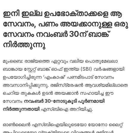
ഇനി ഇല്ല ഉപഭോക്താക്കളെ ആ
സേവനം, പണം അയക്കാനുള്ള ഒരു
സേവനം നവംബർ 30ന് ബാങ്ക്
നിർത്തുന്നു
മുംബൈ: രാജ്യത്തെ ഏറ്റവും വലിയ പൊതുമേഖലാ
ബാങ്കായ സ്റ്റേറ്റ് ബാങ്ക് ഓഫ് ഇന്ത്യ (SBI) വർഷങ്ങളായി
ഉപയോഗിച്ചിരുന്ന ‘എംകാഷ്’ പണമിടപാട് സേവനം
അവസാനിപ്പിക്കുന്നു. രജിസ്‌ട്രേഷൻ ആവശ്യമില്ലാതെ
ചെറിയ തുകകൾ ഉടൻ അയക്കാൻ സഹായിച്ച ഈ
സേവനം
നവംബർ 30-നോടുകൂടി പൂർണമായി
നിർത്തുന്നതായി
എസ്‌ബിഐ അറിയിച്ചു.
ഓൺലൈൻ എസ്‌ബിഐയിലൂടെയോ യോനോ ലൈറ്റ്
ആപ്പിലൂടെയോ വ്യക്തിയുടെ വിവരങ്ങൾ രജിസ്റ്റർ