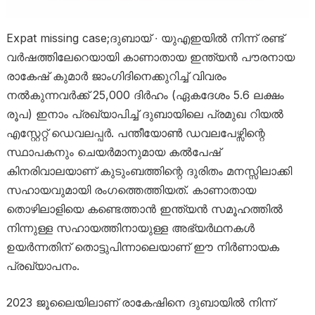
Expat missing case;ദുബായ് ∙ യുഎഇയിൽ നിന്ന് രണ്ട്
വർഷത്തിലേറെയായി കാണാതായ ഇന്ത്യൻ പൗരനായ
രാകേഷ് കുമാർ ജാംഗിദിനെക്കുറിച്ച് വിവരം
നൽകുന്നവർക്ക് 25,000 ദിർഹം (ഏകദേശം 5.6 ലക്ഷം
രൂപ) ഇനാം പ്രഖ്യാപിച്ച് ദുബായിലെ പ്രമുഖ റിയൽ
എസ്റ്റേറ്റ് ഡെവലപ്പർ. പന്തീയോൺ ഡവലപേഴ്സിന്റെ
സ്ഥാപകനും ചെയർമാനുമായ കൽപേഷ്
കിനരിവാലയാണ് കുടുംബത്തിന്റെ ദുരിതം മനസ്സിലാക്കി
സഹായവുമായി രംഗത്തെത്തിയത്. കാണാതായ
തൊഴിലാളിയെ കണ്ടെത്താൻ ഇന്ത്യൻ സമൂഹത്തിൽ
നിന്നുള്ള സഹായത്തിനായുള്ള അഭ്യർഥനകൾ
ഉയർന്നതിന് തൊട്ടുപിന്നാലെയാണ് ഈ നിർണായക
പ്രഖ്യാപനം.
2023 ജൂലൈയിലാണ് രാകേഷിനെ ദുബായിൽ നിന്ന്