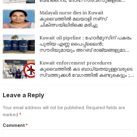
മാറ്റങ്ങൾ; യാത്രക്കാർ ജാഗ്രത
പാലിക്കണം
Malayali nurse dies in Kuwait
കുവൈത്തിൽ മലയാളി നഴ്‌സ്
ചികിത്സയിലിരിക്കെ മരിച്ചു
Kuwait oil pipeline : ഹോർമുസിന് പകരം
പുതിയ എണ്ണ പൈപ്പ്‌ലൈൻ;
സൗദിയുമായും അറബ് രാജ്യങ്ങളുമായും
കുവൈത്ത് ചർച്ചയിൽ
Kuwait enforcement procedures
കുവൈത്തിൽ കട ബാധ്യതയുള്ളവരുടെ
സ്വത്തുക്കൾ വേ​ഗത്തിൽ കണ്ടുകെട്ടും ;
സ്വത്ത് പിടിച്ചെടുക്കൽ നടപടികൾ
വർധിച്ചു; ജൂണിൽ കൈകൊണ്ടത് 83,380
നടപടികൾ
Leave a Reply
Your email address will not be published.
Required fields are
marked
*
Comment
*