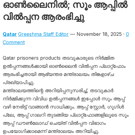
ഓൺലൈനിൽ; സൂം ആപ്പിൽ
വിൽപ്പന ആരംഭിച്ചു
Qatar
Greeshma Staff Editor
— November 18, 2025 ·
0
Comment
Qatar prisoners products തടവുകാരുടെ നിർമ്മിത
ഉൽപ്പന്നങ്ങൾക്കായി ഓൺലൈൻ വിൽപ്പന പ്ലാറ്റ്‌ഫോം
ആരംഭിച്ചതായി ആഭ്യന്തര മന്ത്രാലയം തിങ്കളാഴ്ച
പ്രഖ്യാപിച്ചു.
മന്ത്രാലയത്തിന്റെ അറിയിപ്പനുസരിച്ച്, തടവുകാർ
നിർമ്മിക്കുന്ന വിവിധ ഉൽപ്പന്നങ്ങൾ ഇപ്പോൾ സൂം ആപ്പ്
വഴി നേരിട്ട് വാങ്ങാൻ സാധിക്കും. ആപ്പ് സ്റ്റോർ, ഗൂഗിൾ
പ്ലേ, ആപ്പ് ഗാലറി തുടങ്ങിയ പ്ലാറ്റ്‌ഫോങ്ങളിലൂടെ സൂം
ആപ്പ് ഡൗൺലോഡ് ചെയ്ത് വിൽപ്പന വിഭാഗം
ഉപയോഗിക്കാമെന്ന് മന്ത്രാലയം അറിയിച്ചു.