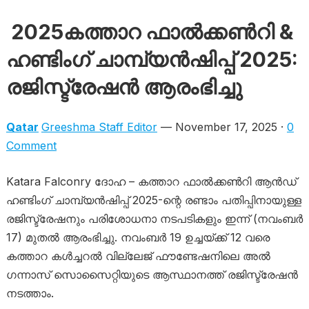
2025കത്താറ ഫാൽക്കൺറി &
ഹണ്ടിംഗ് ചാമ്പ്യൻഷിപ്പ് 2025:
രജിസ്ട്രേഷൻ ആരംഭിച്ചു
Qatar
Greeshma Staff Editor
— November 17, 2025 ·
0
Comment
Katara Falconry ദോഹ – കത്താറ ഫാൽക്കൺറി ആൻഡ്
ഹണ്ടിംഗ് ചാമ്പ്യൻഷിപ്പ് 2025-ന്റെ രണ്ടാം പതിപ്പിനായുള്ള
രജിസ്ട്രേഷനും പരിശോധനാ നടപടികളും ഇന്ന് (നവംബർ
17) മുതൽ ആരംഭിച്ചു. നവംബർ 19 ഉച്ചയ്ക്ക് 12 വരെ
കത്താറ കൾച്ചറൽ വില്ലേജ് ഫൗണ്ടേഷനിലെ അൽ
ഗന്നാസ് സൊസൈറ്റിയുടെ ആസ്ഥാനത്ത് രജിസ്ട്രേഷൻ
നടത്താം.