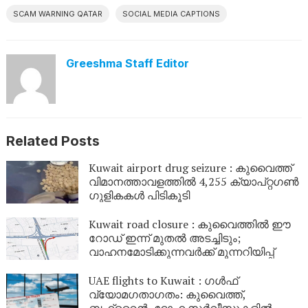
SCAM WARNING QATAR
SOCIAL MEDIA CAPTIONS
Greeshma Staff Editor
Related Posts
Kuwait airport drug seizure : കുവൈത്ത്
വിമാനത്താവളത്തിൽ 4,255 ക്യാപ്റ്റഗൺ
ഗുളികകൾ പിടികൂടി
Kuwait road closure : കുവൈത്തിൽ ഈ
റോഡ് ഇന്ന് മുതൽ അടച്ചിടും;
വാഹനമോടിക്കുന്നവർക്ക് മുന്നറിയിപ്പ്
UAE flights to Kuwait : ഗൾഫ്
വ്യോമഗതാഗതം: കുവൈത്ത്,
ബഹ്റൈൻ, ദോഹ സർവീസുകളിൽ